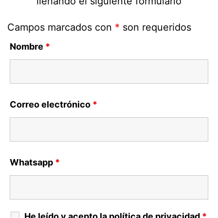
llenando el siguiente formulario
Campos marcados con
*
son requeridos
Nombre
*
Correo electrónico
*
Whatsapp
*
He leído y acepto la
política de privacidad
*