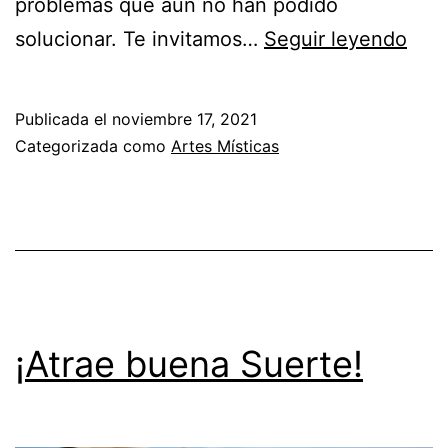
problemas que aún no han podido
¿Có
solucionar. Te invitamos…
Seguir leyendo
prot
nues
Publicada el
noviembre 17, 2021
hog
Categorizada como
Artes Místicas
o
neg
de
ener
nega
¡Atrae buena Suerte!