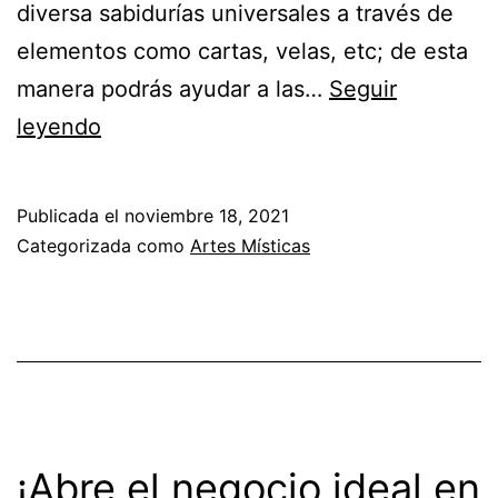
diversa sabidurías universales a través de
elementos como cartas, velas, etc; de esta
manera podrás ayudar a las…
Seguir
¡Emplea
leyendo
la
energía
Publicada el
noviembre 18, 2021
de
Categorizada como
Artes Místicas
los
cuarzos
para
iniciar
el
año!
¡Abre el negocio ideal en