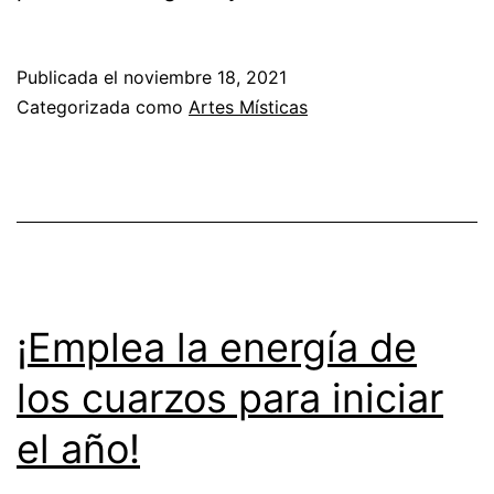
tu
energía
Publicada el
noviembre 18, 2021
para
Categorizada como
Artes Místicas
que
alcances
tus
metas!
¡Emplea la energía de
los cuarzos para iniciar
el año!