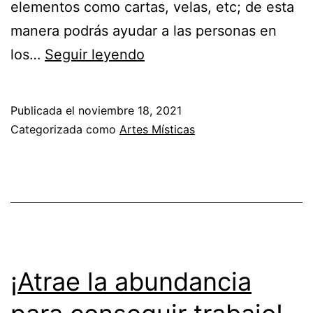
elementos como cartas, velas, etc; de esta
manera podrás ayudar a las personas en
¿Deseas
los…
Seguir leyendo
saber
si
Publicada el
noviembre 18, 2021
tendrás
Categorizada como
Artes Místicas
buena
salud
y
prosperidad?
¡Atrae la abundancia