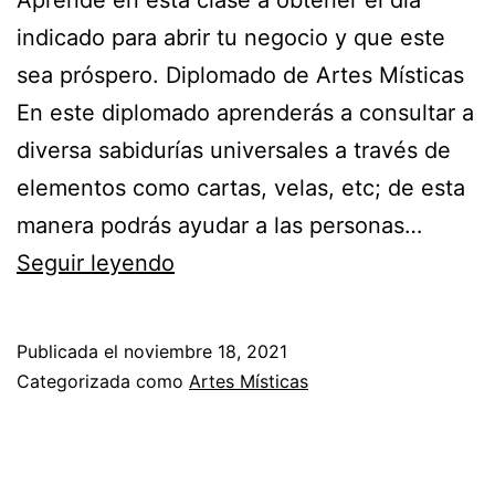
Aprende en esta clase a obtener el día
indicado para abrir tu negocio y que este
sea próspero. Diplomado de Artes Místicas
En este diplomado aprenderás a consultar a
diversa sabidurías universales a través de
elementos como cartas, velas, etc; de esta
manera podrás ayudar a las personas…
¡Abre
Seguir leyendo
el
negocio
Publicada el
noviembre 18, 2021
ideal
Categorizada como
Artes Místicas
en
el
día