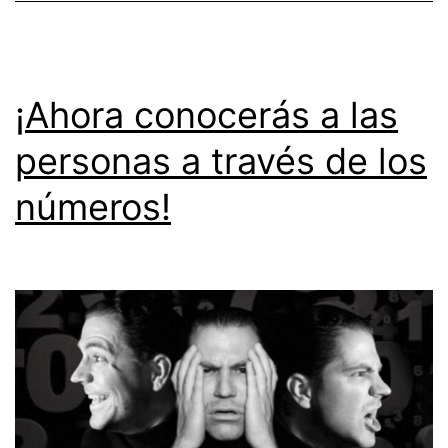
ideal
y
que
¡Ahora conocerás a las
sea
personas a través de los
próspero!
números!