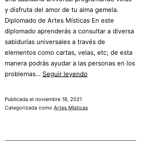
y disfruta del amor de tu alma gemela.
Diplomado de Artes Místicas En este
diplomado aprenderás a consultar a diversa
sabidurías universales a través de
elementos como cartas, velas, etc; de esta
manera podrás ayudar a las personas en los
¡Atrae
problemas…
Seguir leyendo
el
amor
Publicada el
noviembre 18, 2021
de
Categorizada como
Artes Místicas
tu
vida
en