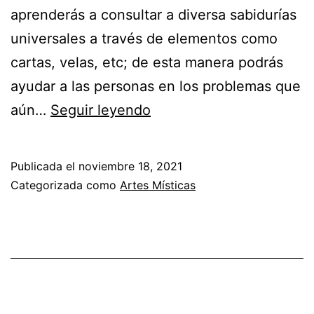
aprenderás a consultar a diversa sabidurías
universales a través de elementos como
cartas, velas, etc; de esta manera podrás
ayudar a las personas en los problemas que
¡Atrae
aún…
Seguir leyendo
la
abundancia
Publicada el
noviembre 18, 2021
para
Categorizada como
Artes Místicas
conseguir
trabajo!