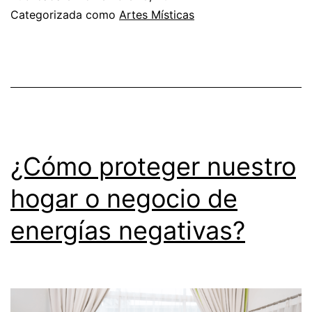
las
Categorizada como
Artes Místicas
personas
a
través
de
los
números!
¿Cómo proteger nuestro
hogar o negocio de
energías negativas?