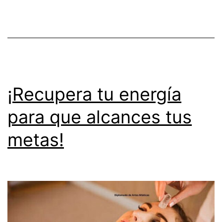
ti
y
tu
familia!
¡Recupera tu energía
para que alcances tus
metas!