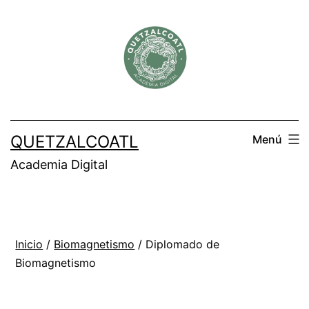
Saltar
al
contenido
QUETZALCOATL
Menú
Academia Digital
Inicio
/
Biomagnetismo
/ Diplomado de
Biomagnetismo