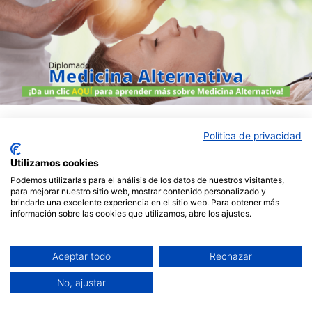
Política de privacidad
Utilizamos cookies
Podemos utilizarlas para el análisis de los datos de nuestros visitantes,
para mejorar nuestro sitio web, mostrar contenido personalizado y
Publicada el
noviembre 18, 2021
brindarle una excelente experiencia en el sitio web. Para obtener más
información sobre las cookies que utilizamos, abre los ajustes.
Por
ismaelguta
Categorizada como
Medicina Alternativa
Aceptar todo
Rechazar
No, ajustar