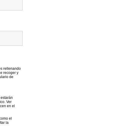
es rellenando
de recoger y
ulario de
 estarán
co. Ver
cen en el
 como el
tar la