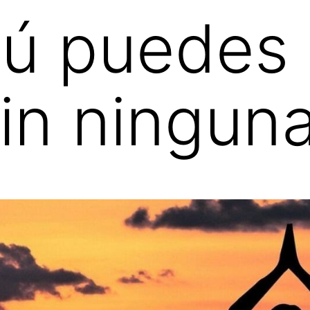
tú puedes i
sin ningun