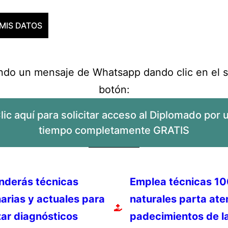
ndo un mensaje de Whatsapp dando clic en el s
botón:
lic aquí para solicitar acceso al Diplomado por 
tiempo completamente GRATIS
nderás técnicas
Emplea técnicas 1
arias y actuales para
naturales parta ate
zar diagnósticos
padecimientos de l