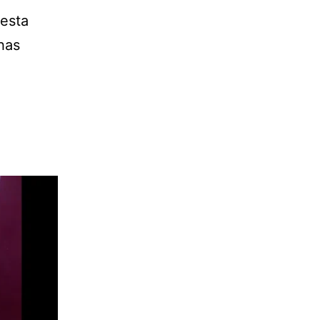
 esta
has