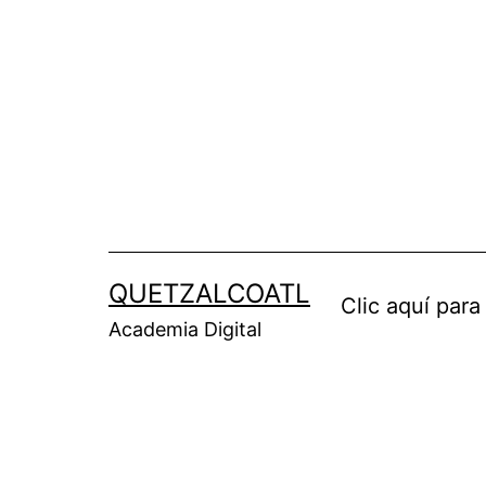
Saltar
al
contenido
QUETZALCOATL
Clic aquí para
Academia Digital