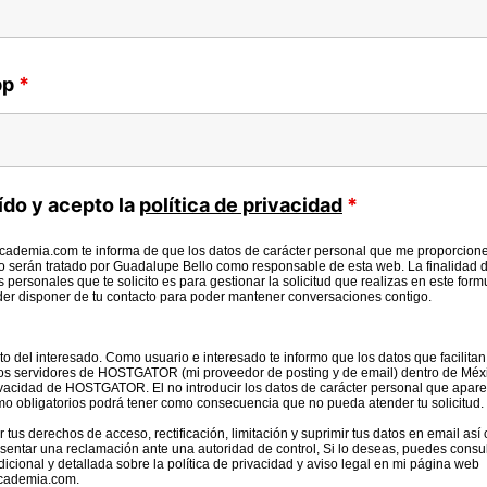
pp
*
ído y acepto la
política de privacidad
*
cademia.com te informa de que los datos de carácter personal que me proporcion
io serán tratado por Guadalupe Bello como responsable de esta web. La finalidad 
os personales que te solicito es para gestionar la solicitud que realizas en este form
der disponer de tu contacto para poder mantener conversaciones contigo.
o del interesado. Como usuario e interesado te informo que los datos que facilitan
os servidores de HOSTGATOR (mi proveedor de posting y de email) dentro de Méxi
rivacidad de HOSTGATOR. El no introducir los datos de carácter personal que apare
mo obligatorios podrá tener como consecuencia que no pueda atender tu solicitud.
 tus derechos de acceso, rectificación, limitación y suprimir tus datos en email así
sentar una reclamación ante una autoridad de control, Si lo deseas, puedes consul
icional y detallada sobre la política de privacidad y aviso legal en mi página web
academia.com.