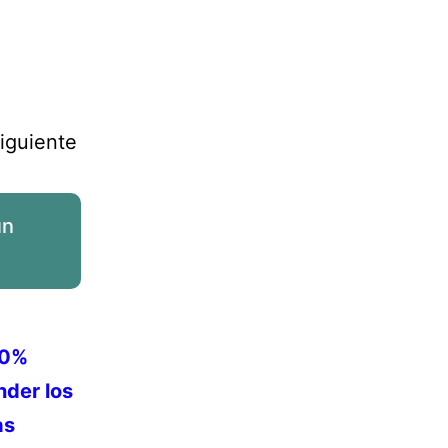
iguiente
un
00%
nder los
as