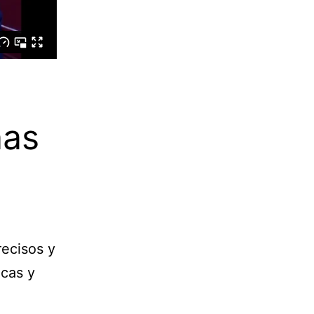
nas
recisos y
icas y