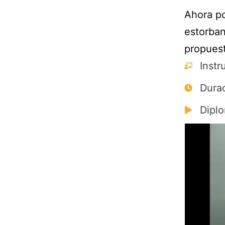
Ahora po
estorban
propuest
Instr
Durac
Diplo