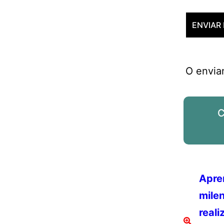
O envia
C
Apre
milen
reali