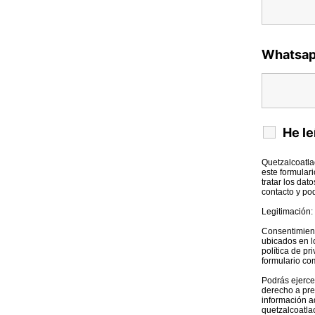
Whatsa
He le
Quetzalcoatla
este formular
tratar los dat
contacto y po
Legitimación:
Consentimient
ubicados en l
política de p
formulario co
Podrás ejercer
derecho a pre
información ad
quetzalcoatl