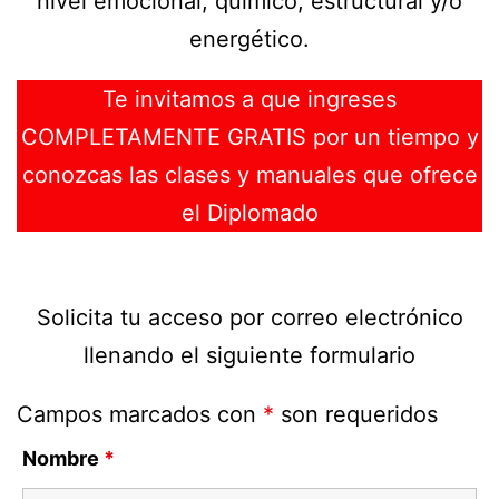
nivel emocional, químico, estructural y/o
energético.
Te invitamos a que ingreses
COMPLETAMENTE GRATIS por un tiempo y
conozcas las clases y manuales que ofrece
el Diplomado
Solicita tu acceso por correo electrónico
llenando el siguiente formulario
Campos marcados con
*
son requeridos
Nombre
*