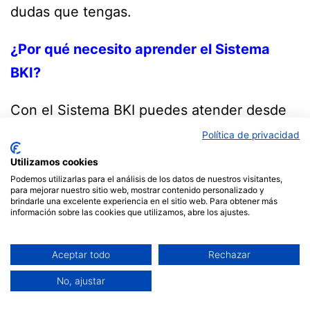
dudas que tengas.
¿Por qué necesito aprender el Sistema
BKI?
Con el Sistema BKI puedes atender desde
tu familia hasta pacientes, los resultado que
Política de privacidad
se obtiene gracias a la información que
Utilizamos cookies
obtiene el terapeuta de la parte
Podemos utilizarlas para el análisis de los datos de nuestros visitantes,
para mejorar nuestro sitio web, mostrar contenido personalizado y
inconsciente de la mente de las personas
brindarle una excelente experiencia en el sitio web. Para obtener más
información sobre las cookies que utilizamos, abre los ajustes.
es sorprendente y permite trabajar para que
las personas recuperen su salud.
Aceptar todo
Rechazar
No, ajustar