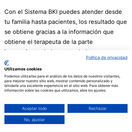
Con el Sistema BKI puedes atender desde
tu familia hasta pacientes, los resultado que
se obtiene gracias a la información que
obtiene el terapeuta de la parte
inconsciente de la mente de las personas
Política de privacidad
es sorprendente y permite trabajar para que
Utilizamos cookies
las personas recuperen su salud.
Podemos utilizarlas para el análisis de los datos de nuestros visitantes,
para mejorar nuestro sitio web, mostrar contenido personalizado y
brindarle una excelente experiencia en el sitio web. Para obtener más
información sobre las cookies que utilizamos, abre los ajustes.
Aceptar todo
Rechazar
No, ajustar