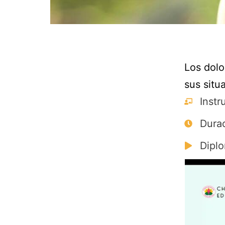
Los dolo
sus situ
Instr
Durac
Diplo