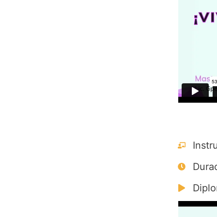
Instr
Durac
Diplo