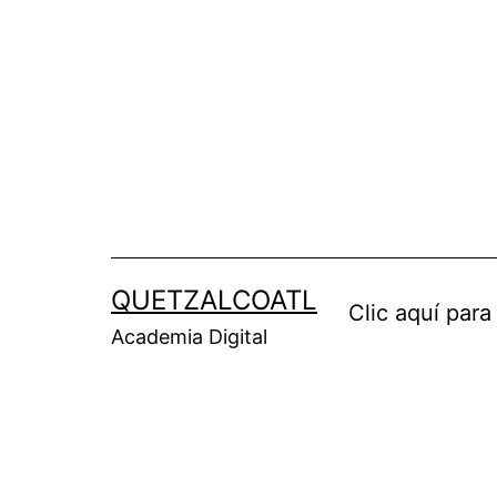
Saltar
al
contenido
QUETZALCOATL
Clic aquí para
Academia Digital