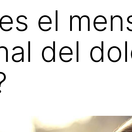
es el men
al del dol
?