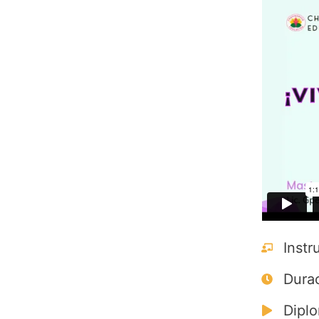
Instr
Durac
Diplo