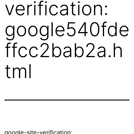
verification:
google540fde
ffcc2bab2a.h
tml
google-site-verification: